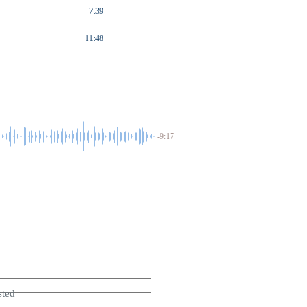
7:39
11:48
-9:17
sted