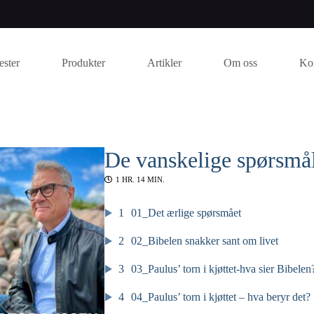
ester
Produkter
Artikler
Om oss
Ko
De vanskelige spørsmå
1 HR. 14 MIN.
1
01_Det ærlige spørsmået
2
02_Bibelen snakker sant om livet
3
03_Paulus’ torn i kjøttet-hva sier Bibelen
4
04_Paulus’ torn i kjøttet – hva beryr det?