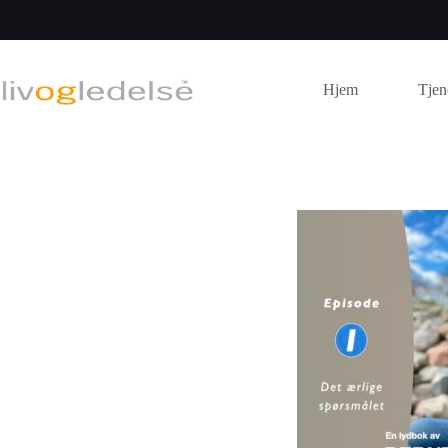
Hopp
til
innholdet
Hjem
Tjen