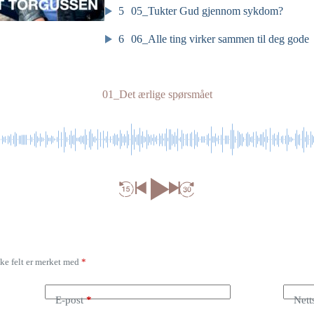
5
05_Tukter Gud gjennom sykdom?
6
06_Alle ting virker sammen til deg gode
01_Det ærlige spørsmået
ke felt er merket med
*
E-post
*
Nett