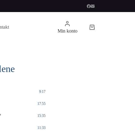
ntakt
Handlekurv
Min konto
lene
9:17
17:55
?
15:35
11:33