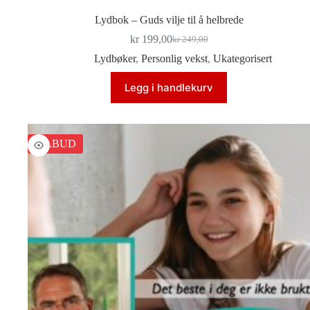
Lydbok – Guds vilje til å helbrede
kr
199,00
kr
249,00
Opprinnelig
Nåværende
pris
pris
Lydbøker
,
Personlig vekst
,
Ukategorisert
var:
er:
kr 249,00.
kr 199,00.
Legg i handlekurv
TILBUD