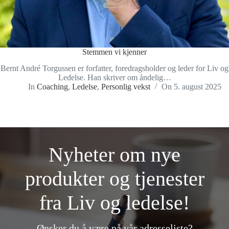
Stemmen vi kjenner
Bernt André Torgussen er forfatter, foredragsholder og leder for Liv og
Ledelse. Han skriver om åndelig…
In
Coaching
,
Ledelse
,
Personlig vekst
On
5. august 2025
Nyheter om nye
produkter og tjenester
fra Liv og ledelse!
Ønsker du å være på vår adresseliste?