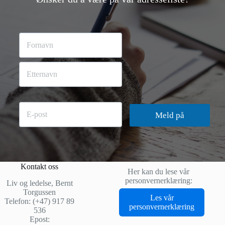
N
N
a
a
v
v
n
First
n
N
*
a
v
Last
n
N
E
Meld på
a
-
v
p
n
o
s
t
*
Kontakt oss
Her kan du lese vår
personvernerklæring:
Liv og ledelse, Bernt
Torgussen
Les vår
Telefon: (+47) 917 89
personvernerklæring
536
Epost: