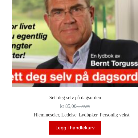
Sett deg selv på dagsorden
kr
85,00
kr
99,00
Opprinnelig
Nåværende
pris
pris
Hjemmeseier
,
Ledelse
,
Lydbøker
,
Personlig vekst
var:
er:
kr 99,00.
kr 85,00.
Legg i handlekurv