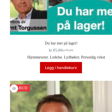
Du har mer på lager!
kr
85,00
kr
99,00
Opprinnelig
Nåværende
pris
pris
Hjemmeseier
,
Ledelse
,
Lydbøker
,
Personlig vekst
var:
er:
kr 99,00.
kr 85,00.
Legg i handlekurv
TILBUD