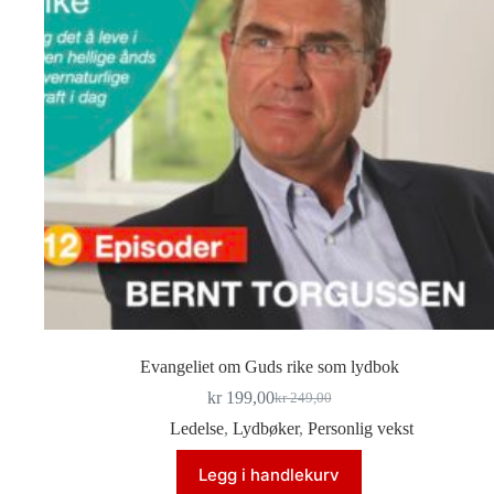
Evangeliet om Guds rike som lydbok
kr
199,00
kr
249,00
Opprinnelig
Nåværende
pris
pris
Ledelse
,
Lydbøker
,
Personlig vekst
var:
er:
kr 249,00.
kr 199,00.
Legg i handlekurv