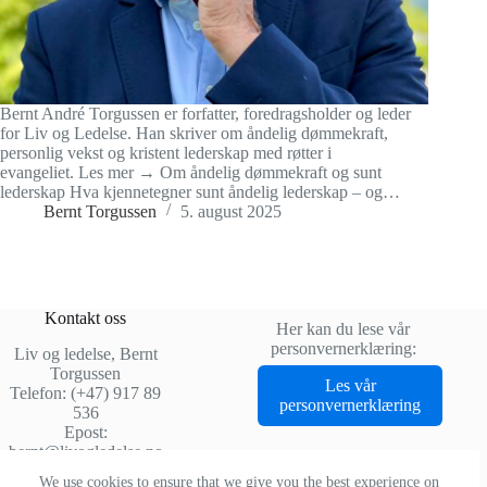
Bernt André Torgussen er forfatter, foredragsholder og leder
for Liv og Ledelse. Han skriver om åndelig dømmekraft,
personlig vekst og kristent lederskap med røtter i
evangeliet. Les mer → Om åndelig dømmekraft og sunt
lederskap Hva kjennetegner sunt åndelig lederskap – og…
Bernt Torgussen
5. august 2025
Kontakt oss
Her kan du lese vår
personvernerklæring:
Liv og ledelse, Bernt
Torgussen
Les vår
Telefon: (+47) 917 89
personvernerklæring
536
Epost:
bernt@livogledelse.no
We use cookies to ensure that we give you the best experience on