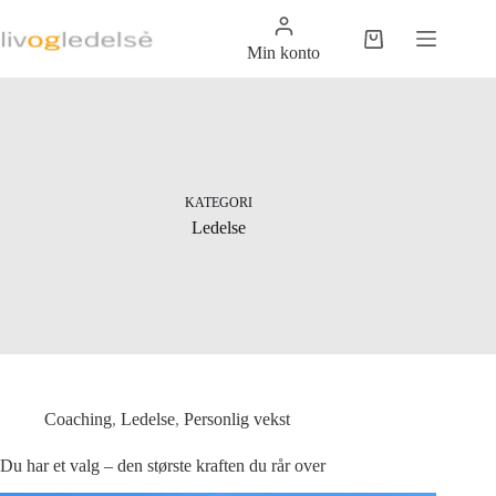
Hopp
til
Handlekurv
innholdet
Min konto
KATEGORI
Ledelse
Coaching
,
Ledelse
,
Personlig vekst
Du har et valg – den største kraften du rår over